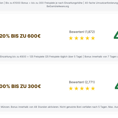
aktion | Bis zu €1000 Bonus + bis zu 300 Freispiele je nach Einzahlungshöhe | 40-fache Umsatzanforderung
BeGambleAware.org
Bewerten! (1,872)
20% BIS ZU 600€
★★★★★
inzahlung bis zu €600 + 125 Freispiele (25 Freispiele täglich über 5 Tage) | Bonus innerhalb von 7 Tagen
Bewerten! (2,771)
00% BIS ZU 300€
★★★★★
Münzen. Bonus innerhalb von 48 Stunden aktivieren. Nicht genutzte Boni verfallen nach 5 Tagen. Max. Au