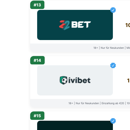
#13
1
18+ | Nur für Neukunden | Mi
#14
1
18+ | Nur für Neukunden | Einzahlung ab €20 | 10
#15