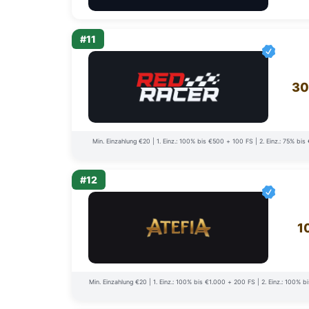
#11
30
Min. Einzahlung €20 | 1. Einz.: 100% bis €500 + 100 FS | 2. Einz.: 75% b
#12
1
Min. Einzahlung €20 | 1. Einz.: 100% bis €1.000 + 200 FS | 2. Einz.: 100