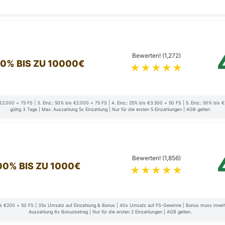
Bewerten! (1,272)
0% BIS ZU 10000€
★★★★★
is €2.000 + 75 FS | 3. Einz.: 50% bis €2.000 + 75 FS | 4. Einz.: 25% bis €3.500 + 50 FS | 5. Einz.: 50%
gültig 3 Tage | Max. Auszahlung 5x Einzahlung | Nur für die ersten 5 Einzahlungen | AGB gelten
Bewerten! (1,856)
00% BIS ZU 1000€
★★★★★
% bis €200 + 50 FS | 35x Umsatz auf Einzahlung & Bonus | 40x Umsatz auf FS-Gewinne | Bonus muss innerha
Auszahlung 6x Bonusbetrag | Nur für die ersten 2 Einzahlungen | AGB gelten.