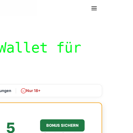
Wallet für
lungen
Nur 18+
18+
5
BONUS SICHERN