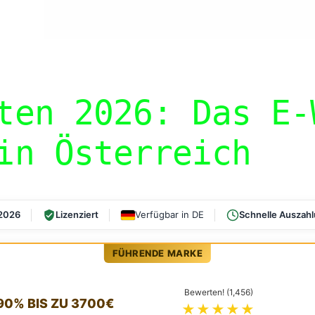
ten 2026: Das E-
in Österreich
 2026
Lizenziert
Verfügbar in DE
Schnelle Auszah
FÜHRENDE MARKE
Bewerten! (1,456)
90% BIS ZU 3700€
★★★★★