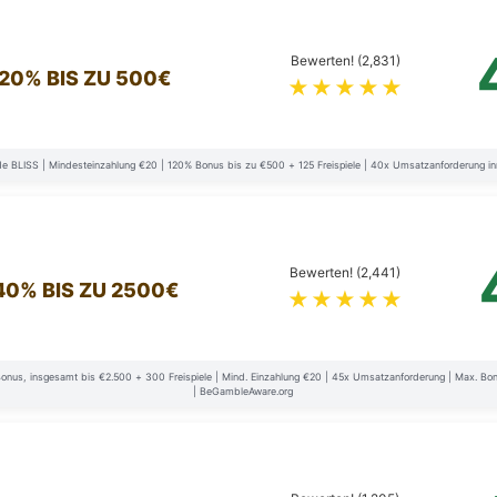
Bewerten! (2,831)
20% BIS ZU 500€
★★★★★
e BLISS | Mindesteinzahlung €20 | 120% Bonus bis zu €500 + 125 Freispiele | 40x Umsatzanforderung in
Bewerten! (2,441)
40% BIS ZU 2500€
★★★★★
s, insgesamt bis €2.500 + 300 Freispiele | Mind. Einzahlung €20 | 45x Umsatzanforderung | Max. Bonuse
| BeGambleAware.org