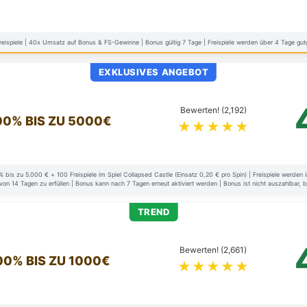
eispiele | 40x Umsatz auf Bonus & FS-Gewinne | Bonus gültig 7 Tage | Freispiele werden über 4 Tage gutge
EXKLUSIVES ANGEBOT
Bewerten! (2,192)
00% BIS ZU 5000€
★★★★★
bis zu 5.000 € + 100 Freispiele im Spiel Collapsed Castle (Einsatz 0,20 € pro Spin) | Freispiele werden
on 14 Tagen zu erfüllen | Bonus kann nach 7 Tagen erneut aktiviert werden | Bonus ist nicht auszahlbar, 
TREND
Bewerten! (2,661)
00% BIS ZU 1000€
★★★★★