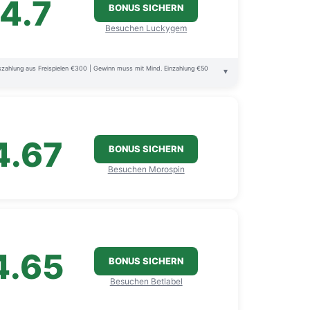
4.7
BONUS SICHERN
Besuchen Luckygem
uszahlung aus Freispielen €300 | Gewinn muss mit Mind. Einzahlung €50
4.67
BONUS SICHERN
Besuchen Morospin
4.65
BONUS SICHERN
Besuchen Betlabel