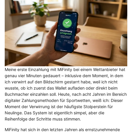
Meine erste Einzahlung mit MiFinity bei einem Wettanbieter hat
genau vier Minuten gedauert – inklusive dem Moment, in dem
ich verwirrt auf den Bildschirm gestarrt habe, weil ich nicht
wusste, ob ich zuerst das Wallet aufladen oder direkt beim
Buchmacher einzahlen soll. Heute, nach acht Jahren im Bereich
digitaler Zahlungsmethoden für Sportwetten, weiß ich: Dieser
Moment der Verwirrung ist der häufigste Stolperstein für
Neulinge. Das System ist eigentlich simpel, aber die
Reihenfolge der Schritte muss stimmen.
MiFinity hat sich in den letzten Jahren als ernstzunehmende