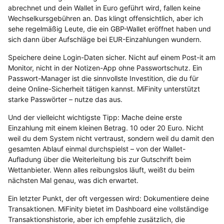
abrechnet und dein Wallet in Euro geführt wird, fallen keine
Wechselkursgebühren an. Das klingt offensichtlich, aber ich
sehe regelmäßig Leute, die ein GBP-Wallet eröffnet haben und
sich dann über Aufschläge bei EUR-Einzahlungen wundern.
Speichere deine Login-Daten sicher. Nicht auf einem Post-it am
Monitor, nicht in der Notizen-App ohne Passwortschutz. Ein
Passwort-Manager ist die sinnvollste Investition, die du für
deine Online-Sicherheit tätigen kannst. MiFinity unterstützt
starke Passwörter – nutze das aus.
Und der vielleicht wichtigste Tipp: Mache deine erste
Einzahlung mit einem kleinen Betrag. 10 oder 20 Euro. Nicht
weil du dem System nicht vertraust, sondern weil du damit den
gesamten Ablauf einmal durchspielst – von der Wallet-
Aufladung über die Weiterleitung bis zur Gutschrift beim
Wettanbieter. Wenn alles reibungslos läuft, weißt du beim
nächsten Mal genau, was dich erwartet.
Ein letzter Punkt, der oft vergessen wird: Dokumentiere deine
Transaktionen. MiFinity bietet im Dashboard eine vollständige
Transaktionshistorie, aber ich empfehle zusätzlich, die