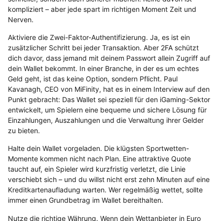
kompliziert – aber jede spart im richtigen Moment Zeit und
Nerven.
Aktiviere die Zwei-Faktor-Authentifizierung. Ja, es ist ein
zusätzlicher Schritt bei jeder Transaktion. Aber 2FA schützt
dich davor, dass jemand mit deinem Passwort allein Zugriff auf
dein Wallet bekommt. In einer Branche, in der es um echtes
Geld geht, ist das keine Option, sondern Pflicht. Paul
Kavanagh, CEO von MiFinity, hat es in einem Interview auf den
Punkt gebracht: Das Wallet sei speziell für den iGaming-Sektor
entwickelt, um Spielern eine bequeme und sichere Lösung für
Einzahlungen, Auszahlungen und die Verwaltung ihrer Gelder
zu bieten.
Halte dein Wallet vorgeladen. Die klügsten Sportwetten-
Momente kommen nicht nach Plan. Eine attraktive Quote
taucht auf, ein Spieler wird kurzfristig verletzt, die Linie
verschiebt sich – und du willst nicht erst zehn Minuten auf eine
Kreditkartenaufladung warten. Wer regelmäßig wettet, sollte
immer einen Grundbetrag im Wallet bereithalten.
Nutze die richtige Währung. Wenn dein Wettanbieter in Euro