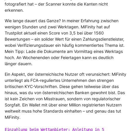
fotografiert hat – der Scanner konnte die Kanten nicht
erkennen.
Wie lange dauert das Ganze? In meiner Erfahrung zwischen
wenigen Stunden und zwei Werktagen. MiFinity hat auf
Trustpilot aktuell einen Score von 3,5 bei über 1560
Bewertungen – ein solider Wert für einen Zahlungsdienstleister,
wobei Verifizierungsdauer ein häufig kommentiertes Thema ist.
Mein Tipp: Lade die Dokumente am Vormittag eines Werktags
hoch. An Wochenenden oder Feiertagen kann es deutlich
länger dauern.
Ein Aspekt, der österreichische Nutzer oft verunsichert: MiFinity
unterliegt als FCA-reguliertes Unternehmen den strengen
britischen KYC-Vorschriften. Diese gehen teilweise über das
hinaus, was du von österreichischen Banken gewohnt bist. Das
ist kein Zeichen von Misstrauen, sondern von regulatorischer
Sorgfalt. Ein Wallet mit über einer Million registrierten Nutzern
weltweit muss hohe Standards einhalten – und genau das tut
MiFinity.
Einzahlung beim Wettanbieter: Anleitung in 5