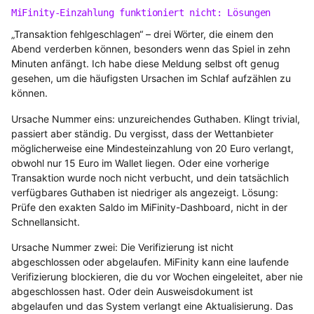
MiFinity-Einzahlung funktioniert nicht: Lösungen
„Transaktion fehlgeschlagen“ – drei Wörter, die einem den
Abend verderben können, besonders wenn das Spiel in zehn
Minuten anfängt. Ich habe diese Meldung selbst oft genug
gesehen, um die häufigsten Ursachen im Schlaf aufzählen zu
können.
Ursache Nummer eins: unzureichendes Guthaben. Klingt trivial,
passiert aber ständig. Du vergisst, dass der Wettanbieter
möglicherweise eine Mindesteinzahlung von 20 Euro verlangt,
obwohl nur 15 Euro im Wallet liegen. Oder eine vorherige
Transaktion wurde noch nicht verbucht, und dein tatsächlich
verfügbares Guthaben ist niedriger als angezeigt. Lösung:
Prüfe den exakten Saldo im MiFinity-Dashboard, nicht in der
Schnellansicht.
Ursache Nummer zwei: Die Verifizierung ist nicht
abgeschlossen oder abgelaufen. MiFinity kann eine laufende
Verifizierung blockieren, die du vor Wochen eingeleitet, aber nie
abgeschlossen hast. Oder dein Ausweisdokument ist
abgelaufen und das System verlangt eine Aktualisierung. Das