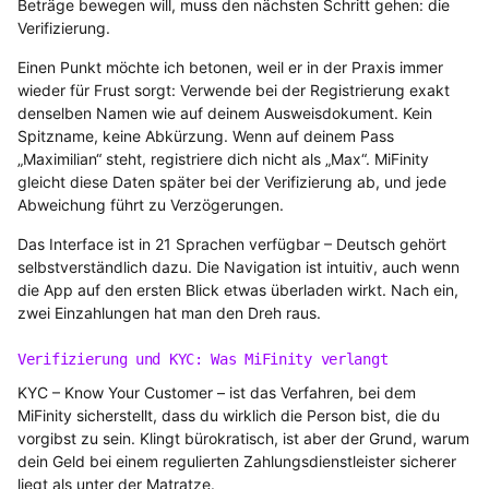
Beträge bewegen will, muss den nächsten Schritt gehen: die
Verifizierung.
Einen Punkt möchte ich betonen, weil er in der Praxis immer
wieder für Frust sorgt: Verwende bei der Registrierung exakt
denselben Namen wie auf deinem Ausweisdokument. Kein
Spitzname, keine Abkürzung. Wenn auf deinem Pass
„Maximilian“ steht, registriere dich nicht als „Max“. MiFinity
gleicht diese Daten später bei der Verifizierung ab, und jede
Abweichung führt zu Verzögerungen.
Das Interface ist in 21 Sprachen verfügbar – Deutsch gehört
selbstverständlich dazu. Die Navigation ist intuitiv, auch wenn
die App auf den ersten Blick etwas überladen wirkt. Nach ein,
zwei Einzahlungen hat man den Dreh raus.
Verifizierung und KYC: Was MiFinity verlangt
KYC – Know Your Customer – ist das Verfahren, bei dem
MiFinity sicherstellt, dass du wirklich die Person bist, die du
vorgibst zu sein. Klingt bürokratisch, ist aber der Grund, warum
dein Geld bei einem regulierten Zahlungsdienstleister sicherer
liegt als unter der Matratze.