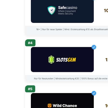
1
18+ | Nur für neue Spieler | Mind. Ersteinzahlung €10 als Einzeltrans
#4
1
Nur für Neukunden | Mindesteinzahlung €20 | 100% Bonus auf die erste E
#5
1