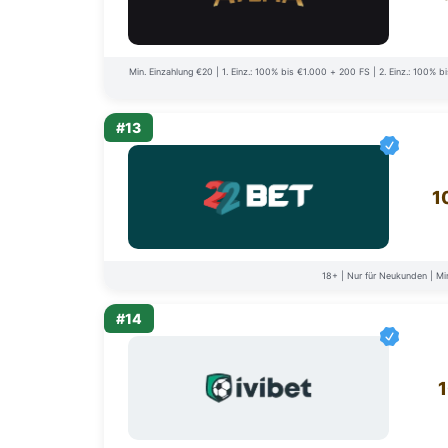
Min. Einzahlung €20 | 1. Einz.: 100% bis €1.000 + 200 FS | 2. Einz.: 100
#13
1
18+ | Nur für Neukunden | Mi
#14
1