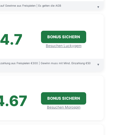
auf Gewinne aus Freispielen | Es gelten die AGB
4.7
BONUS SICHERN
Besuchen Luckygem
uszahlung aus Freispielen €300 | Gewinn muss mit Mind. Einzahlung €50
4.67
BONUS SICHERN
Besuchen Morospin