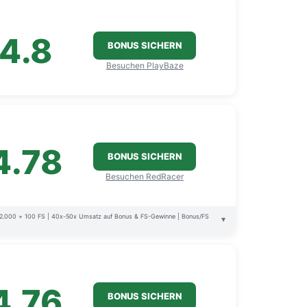
4.8
BONUS SICHERN
Besuchen PlayBaze
4.78
BONUS SICHERN
Besuchen RedRacer
 bis €2.000 + 100 FS | 40x-50x Umsatz auf Bonus & FS-Gewinne | Bonus/FS
4.76
BONUS SICHERN