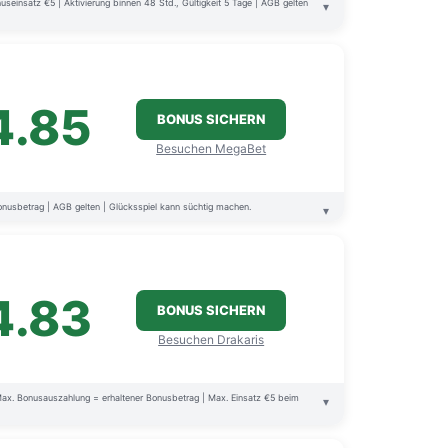
insatz €5 | Aktivierung binnen 48 Std., Gültigkeit 5 Tage | AGB gelten
4.85
BONUS SICHERN
Besuchen MegaBet
nusbetrag | AGB gelten | Glücksspiel kann süchtig machen.
4.83
BONUS SICHERN
Besuchen Drakaris
ax. Bonusauszahlung = erhaltener Bonusbetrag | Max. Einsatz €5 beim