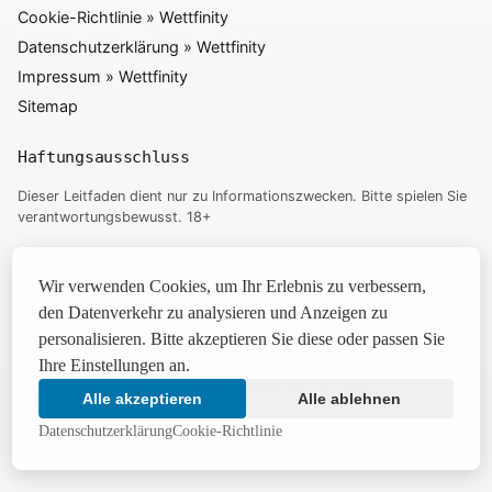
Cookie-Richtlinie » Wettfinity
Datenschutzerklärung » Wettfinity
Impressum » Wettfinity
Sitemap
Haftungsausschluss
Dieser Leitfaden dient nur zu Informationszwecken. Bitte spielen Sie
verantwortungsbewusst. 18+
Wir verwenden Cookies, um Ihr Erlebnis zu verbessern. Durch die
weitere Nutzung der Website stimmen Sie
unserer Richtlinie
zu.
Wir verwenden Cookies, um Ihr Erlebnis zu verbessern,
Diese Website enthält Affiliate-Links. Wir erhalten möglicherweise
den Datenverkehr zu analysieren und Anzeigen zu
eine Provision, wenn Sie über diese Links einkaufen, ohne dass Ihnen
personalisieren. Bitte akzeptieren Sie diese oder passen Sie
zusätzliche Kosten entstehen.
Ihre Einstellungen an.
Wenn Sie unter Spielsucht leiden, finden Sie hier
Hilfe
.
Alle akzeptieren
Alle ablehnen
Datenschutzerklärung
Cookie-Richtlinie
August 2026 | © Mifinity Wetten